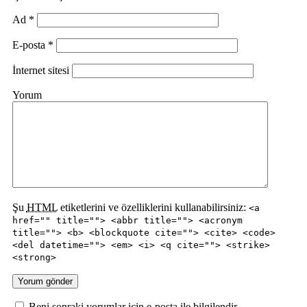
Ad
*
E-posta
*
İnternet sitesi
Yorum
Şu
HTML
etiketlerini ve özelliklerini kullanabilirsiniz:
<a
href="" title=""> <abbr title=""> <acronym
title=""> <b> <blockquote cite=""> <cite> <code>
<del datetime=""> <em> <i> <q cite=""> <strike>
<strong>
Beni sonraki yorumlar için e-posta ile bilgilendir.