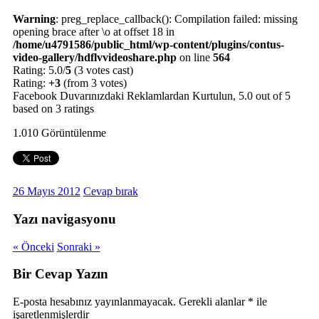
Warning
: preg_replace_callback(): Compilation failed: missing
opening brace after \o at offset 18 in
/home/u4791586/public_html/wp-content/plugins/contus-
video-gallery/hdflvvideoshare.php
on line
564
Rating: 5.0/
5
(3 votes cast)
Rating:
+3
(from 3 votes)
Facebook Duvarınızdaki Reklamlardan Kurtulun
,
5.0
out of
5
based on
3
ratings
1.010 Görüntülenme
26 Mayıs 2012
Cevap bırak
Yazı navigasyonu
« Önceki
Sonraki »
Bir Cevap Yazın
E-posta hesabınız yayınlanmayacak. Gerekli alanlar
*
ile
işaretlenmişlerdir